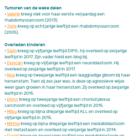
Tumoren van de weke delen
•
Valerie
kreeg vlak voor haar eerste verjaardag een
rhabdomyosarcoom (2013).
•
Joris
kreeg op achtjarige leeftijd een rhabdomyosarcoom
(2005).
Overleden kinderen
•
Siem
kreeg op vijfjarige leeftijd DIPG, hij overleed op zesjarige
leeftijd in 2017. Zijn vader hield een blog bij.
•
Duncan
kreeg op vijfjarige leeftijd een neuroblastoom. Hij
overleed op zesjarige leeftijd in 2017.
•
Noa
kreeg op tweejarige leeftijd een laaggradige glioom bij haar
hersenstam. Toen zij zes jaar was, is deze op agressieve wijze
weer gaan groeien in haar hersenstam. Zij overleed op zesjarige
leeftijd in 2015.
•
Elynn
kreeg op tweejarige leeftijd een choriod plexus
carcinoom en overleed op vijfjarige leeftijd in 2015.
•
Milou
kreeg op bijna driejarige leeftijd ALL en overleed op
vijfjarige leeftijd in 2015.
•
Mirthe
kreeg op bijna driejarige leeftijd een medulloblastoom
met metastasen en overleed op vierjarige leeftijd in 2014.
•
Daniël
kreeg op zevenjarige leeftijd een medulloblastoom en