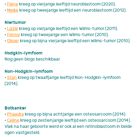
•
F
iene
kreeg op vierjarige leeftijd neuroblastoom (2020).
•
Meike
kreeg op tweejarige leeftijd een neuroblastoom (2012).
Niertumor
•
Lizzie
kreeg op vierjarige leeftijd een Wilms-tumor (2011).
•
Fenne
kreeg op tweejarige een Wilms-tumor (2010).
•
Olivier
kreeg op bijna vierjarige leeftijd een Wilms-tumor (2010).
Hodgkin-lymfoom
Nog geen blogs beschikbaar.
Non-Hodgkin-lymfoom
•
Stan
kreeg op twaalfjarige leeftijd Non-Hodgkin-lymfoom
(2014).
Botkanker
•
Phaedra
kreeg op bijna achtjarige een osteosarcoom (2014).
•
Celine
kreeg op zestienjarige leeftijd een osteosarcoom (2014).
Vlak na haar geboorte werd er ook al een retinoblastoom in beide
ogen vastgesteld.