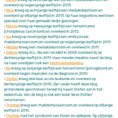
overleed op negenjarige leeftijd in 2013.
•
Nina
kreeg op achtjarige leeftijd een medulloblastoom en
overleed op elfjarige leeftijd in 2013. Op haar begrafenis werd een
speciaal voor haar gemaakt liedje gezongen.
•
Marnix
kreeg op tweejarige leeftijd een hersentumor
(choriplexus carcinoom) en overleed in 2012.
•
Isa
kreeg op zevenjarige leeftijd een embryonaal
rhabdomyosarcoom en overleed op negenjarige leeftijd in 2011.
•
Mirabel
kreeg een medulloblastoom en overleed in 2011.
•
Sidney
kreeg ALL. Na een recidief in 2008 overleed zij op
dertienjarige leeftijd in 2011. Haar moeder maakte naast de blog
na haar overlijden ook een
herinneringspagina
.
•
Bo
kreeg op zesjarige leeftijd een hersentumor (ponsglioom) en
overleed negen maanden na de diagnose in 2010.
•
Stefan
kreeg drie keer acute leukemie en overleed op
dertienjarige leeftijd in 2010. Zijn vader heeft deze blog
grotendeels geschreven terwijl hij naast Stefan zat in het
ziekenhuis. Van de blog is ook een boek ‘lieve Stefan’
verschenen.
•
Thomas
kreeg een rhabdomyosarcoom en overleed op elfjarige
leeftijd in 2010.
•
Thomas
had het syndroom van Down en epilepsie. Op vijfjarige