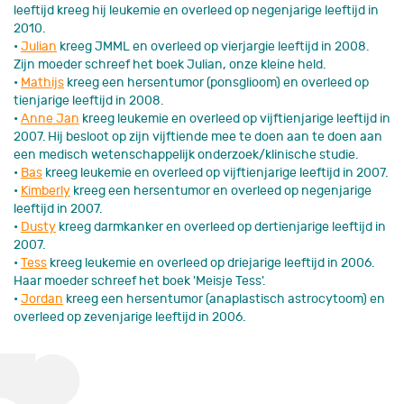
leeftijd kreeg hij leukemie en overleed op negenjarige leeftijd in
2010.
•
Julian
kreeg JMML en overleed op vierjargie leeftijd in 2008.
Zijn moeder schreef het boek Julian, onze kleine held.
•
Mathijs
kreeg een hersentumor (ponsglioom) en overleed op
tienjarige leeftijd in 2008.
•
Anne Jan
kreeg leukemie en overleed op vijftienjarige leeftijd in
2007. Hij besloot op zijn vijftiende mee te doen aan te doen aan
een medisch wetenschappelijk onderzoek/klinische studie.
•
Bas
kreeg leukemie en overleed op vijftienjarige leeftijd in 2007.
•
Kimberly
kreeg een hersentumor en overleed op negenjarige
leeftijd in 2007.
•
Dusty
kreeg darmkanker en overleed op dertienjarige leeftijd in
2007.
•
Tess
kreeg leukemie en overleed op driejarige leeftijd in 2006.
Haar moeder schreef het boek 'Meisje Tess'.
•
Jordan
kreeg een hersentumor (anaplastisch astrocytoom) en
overleed op zevenjarige leeftijd in 2006.