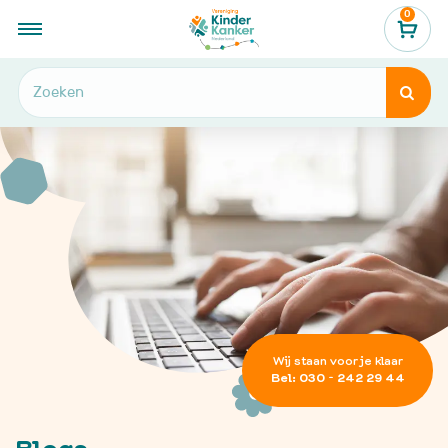
0
...
Hulp en informatie
Ik zoek steun
Blogs


Wij staan voor je klaar
Bel: 030 - 242 29 44
Blogs