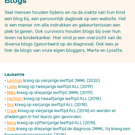
Veel mensen houden tijdens en na de ziekte van hun kind
een blog bij, een persoonlijk dagboek op een website. Het
is een manier om alle indrukken en gebeurtenissen een
plek te geven. Ook survivors houden blogs bij over hun
leven na kinderkanker. Hier vind je een overzicht van de
diverse blogs (gesorteerd op de diagnose). Ook lees je
hier de blogs van onze eigen bloggers, Marte en Lysette.
Leukemie
•
Lennon
kreeg op vierjarige leeftijd JMML (2020)
•
Lieke
kreeg op tweejarige leeftijd ALL (2019)
•
Mike
kreeg op driejarige leeftijd JMML (2019).
•
Harmen
kreeg op twaalfjarige leeftijd ALL (2018).
•
Ilva
kreeg op vierjarige leeftijd ALL (2018).
•
Duuk
kreeg op vierjarige leeftijd ALL (2016) en werden er
afwijkingen in het Ikaros gen gevonden.
•
Nina
kreeg op vijftienjarige leeftijd ALL (2016).
•
Alrik
kreeg op driejarige leeftijd de diagnose JMML, hij kreeg een
beenmergtransplantatie (2015).