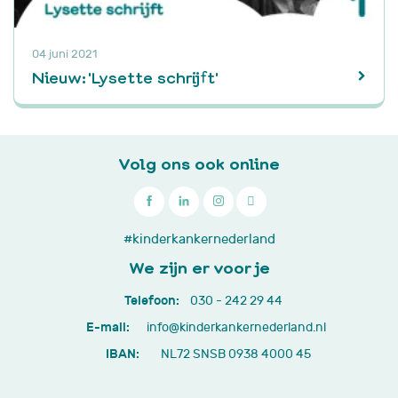
04 juni 2021
Nieuw: 'Lysette schrijft'
Volg ons ook online

030
#kinderkankernederland
-
We zijn er voor je
242
Telefoon:
030 - 242 29 44
29
E-mail:
info@kinderkankernederland.nl
44
IBAN:
NL72 SNSB 0938 4000 45