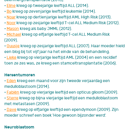
•
Eline
kreeg op tweejarige leeftijd ALL (2014).
•
Bo
kreeg op zevenjarige leeftijd leukemie (2014).
•
Noar
kreeg op dertienjarige leeftijd AML High Risk (2013).
•
Noor
kreeg op zesjarige leeftijd T-cel ALL Medium Risk (2012).
•
Mason
kreeg als baby JMML (2012).
•
Michael
kreeg op elfjarige leeftijd T-cel ALL Medium Risk
(2009).
•
Guusje
kreeg op zesjarige leeftijd ALL (2007). Haar moeder hield
een blog bij tot vijf jaar na het einde van de behandeling.
•
Lieke
kreeg op vierjarige leeftijd AML (2004) en een recidief
toen ze zes was, ze kreeg een stamceltransplantatie (2006).
Hersentumoren
•
Eden
kreeg een maand voor zijn tweede verjaardag een
medulloblastoom (2014).
•
Fabiën
kreeg op vierjarige leeftijd een opticus glioom (2009).
•
Sterre
kreeg op bijna vierjarige leeftijd een medulloblastoom
met metastasen (2009).
•
Dave
kreeg op elfjarige leeftijd een ependymoon (2009). Zijn
moeder schreef een boek 'Hoe gewoon bijzonder werd'.
Neuroblastoom