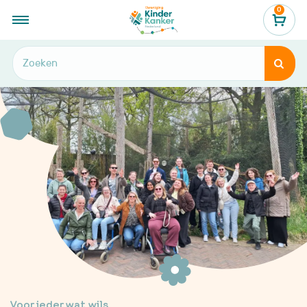
0
...
Agendaoverzicht


Voor ieder wat wils