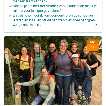
mensen leert kennen?
Hoe ga je om met het verdriet van je ouders en maak je
ruimte voor je eigen gevoelens?
Wat als je je moeilijk kunt concentreren op school en
leraren en klas- en studiegenoten niet goed begrijpen
wat je doormaakt?
OKT
19