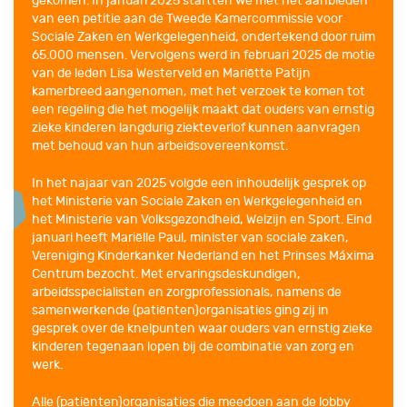
gekomen. In januari 2025 startten we met het aanbieden
van een petitie aan de Tweede Kamercommissie voor
Sociale Zaken en Werkgelegenheid, ondertekend door ruim
65.000 mensen. Vervolgens werd in februari 2025 de motie
van de leden Lisa Westerveld en Mariëtte Patijn
kamerbreed aangenomen, met het verzoek te komen tot
een regeling die het mogelijk maakt dat ouders van ernstig
zieke kinderen langdurig ziekteverlof kunnen aanvragen
met behoud van hun arbeidsovereenkomst.
In het najaar van 2025 volgde een inhoudelijk gesprek op
het Ministerie van Sociale Zaken en Werkgelegenheid en
het Ministerie van Volksgezondheid, Welzijn en Sport. Eind
januari heeft Mariëlle Paul, minister van sociale zaken,
Vereniging Kinderkanker Nederland en het Prinses Máxima
Centrum bezocht. Met ervaringsdeskundigen,
arbeidsspecialisten en zorgprofessionals, namens de
samenwerkende (patiënten)organisaties ging zij in
gesprek over de knelpunten waar ouders van ernstig zieke
kinderen tegenaan lopen bij de combinatie van zorg en
werk.
Alle (patiënten)organisaties die meedoen aan de lobby