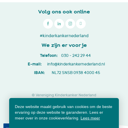
Volg ons ook online

030
#kinderkankernederland
-
We zijn er voor je
242
Telefoon:
030 - 242 29 44
29
E-mail:
info@kinderkankernederland.nl
44
IBAN:
NL72 SNSB 0938 4000 45
© Vereniging Kinderkanker Nederland
Privacy beleid
Cookies
Disclaimer
Deze website maakt gebruik van cookies om de beste
Lidmaatschap opzeggen
Jaarverslagen en documenten
ervaring op deze website te garanderen. Lees er
Klachtenformulier
meer over in onze cookieverklaring.
Lees meer