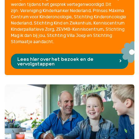
werden tijdens het gesprek vertegenwoordigd. Dit
zijn: Vereniging Kinderkanker Nederland, Prinses Máxima
Centrum voor Kinderoncologie, Stichting Kinderoncologie
Nederland, Stichting Kind en Ziekenhuis, Kenniscentrum
Kinderpalliatieve Zorg, ZEVMB-Kenniscentrum, Stichting
Mag ik dan bij jou, Stichting Villa Joep en Stichting
Stomaatje aandacht.
Lees hier over het bezoek en de
vervolgstappen