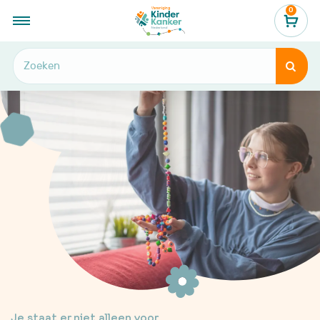
0


Je staat er niet alleen voor