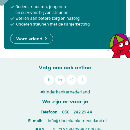
Ouders, kinderen, jongeren
en survivors blijven steunen
Werken aan betere zorg en nazorg
Kinderen steunen met de Kanjerketting
Word vriend
Volg ons ook online

030
#kinderkankernederland
-
We zijn er voor je
242
Telefoon:
030 - 242 29 44
29
E-mail:
info@kinderkankernederland.nl
44
IBAN:
NL72 SNSB 0938 4000 45