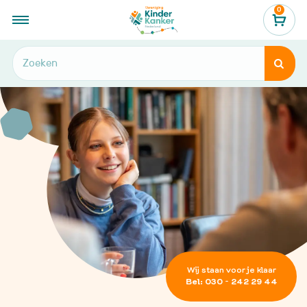
0
...
Hulp en informatie
Kinderen en jongeren


Wij staan voor je klaar
Bel: 030 - 242 29 44