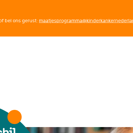
f bel ons gerust:
maatjesprogramma@kinderkankernederla
hil,