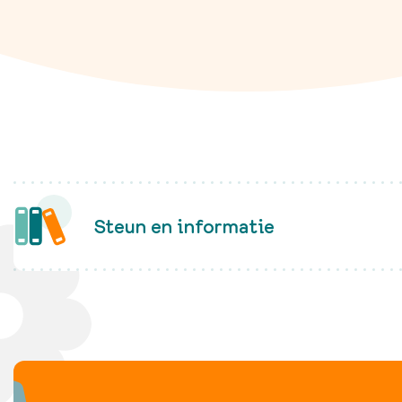
Wanneer je te maken krijgt met
kinderkanker, beland je van
het ene op het andere moment
in een andere wereld. Gelukkig
Fanconi anemie
Wat is Fanconi a
ben je niet alleen.
Afwijkingen
Diagnose
Lees verder
Zorg voor FA
Behandelingen bij
Nieuwe ontwikke
Steun en informatie
Levensfasen
Leven met FA
Zorgvoorziening
Nieuws & evenem
Richtlijnen &
documenten