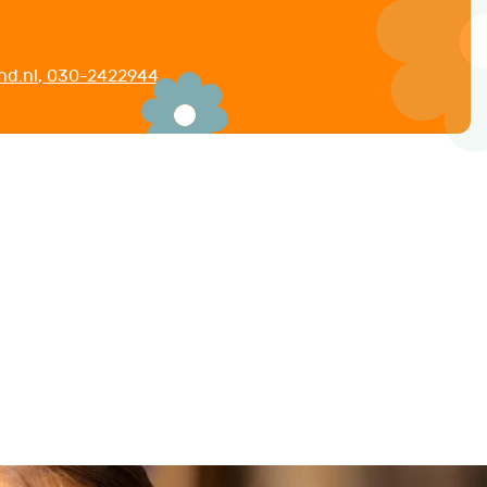
nd.nl
,
030-2422944
.