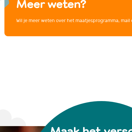
Meer weten?
Wil je meer weten over het maatjesprogramma, mail o
Maak het versc