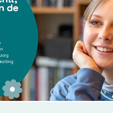
n de
!
n
en
azorg
ketting