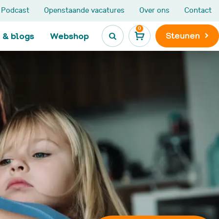
Podcast
Openstaande vacatures
Over ons
Contact
0
Steunen
 & blogs
Webshop

Kinderen en jongeren
Leven na
kinderkanker

Ik heb kanker
Maatjesprogramma
Leven na kinderkank
De Kanjerketting
Late gevolgen
Broers en zussen
Niet Aangeboren
s
Hersenletsel
LATER-zorg en LATE
e
onderzoek
Nieuws, blogs en
ervaringen
VOX activiteiten