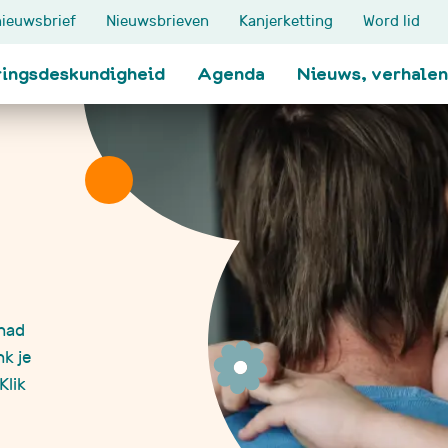
ieuwsbrief
Nieuwsbrieven
Kanjerketting
Word lid
ringsdeskundigheid
Agenda
Nieuws, verhalen
Thema's
Ik zoek steun
n
Klinisch onderzoek
Ervaringen delen
Impact op het gezin
Oudersteuners
Je zieke kind
Contactlijn
Relatie met familie en
Maatje voor je kind
t meer
vrienden
Koesterkindmaatje
ehad
School
Blogs
k je
den
Werk en inkomen
Wandelcoach: na d
Klik
Erfelijke aanleg
bloemenkraal
Grootouders
Hersentumor/NAH