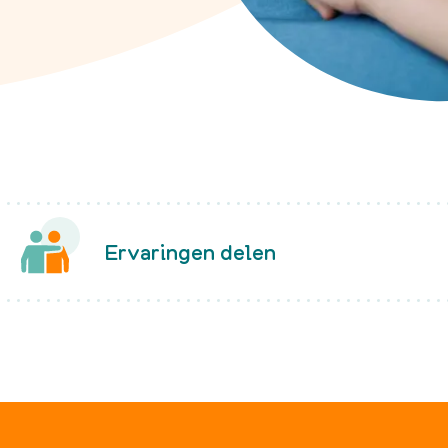
Late gevolgen
Vruchtbaarheid
Complementaire zorg
nemie?
 FA
lingen
Ervaringen delen
en
enten