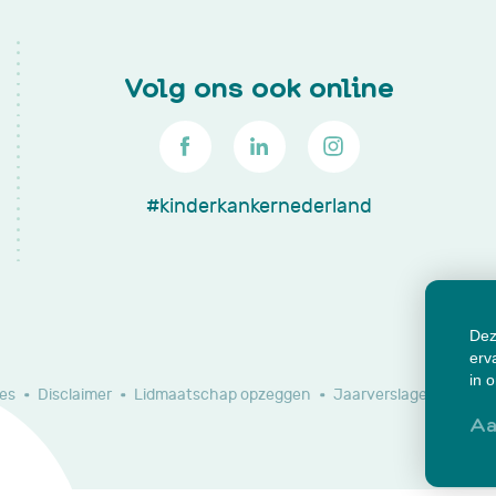
Volg ons ook online
#kinderkankernederland
Dez
erv
in 
es
Disclaimer
Lidmaatschap opzeggen
Jaarverslagen en do
Aa