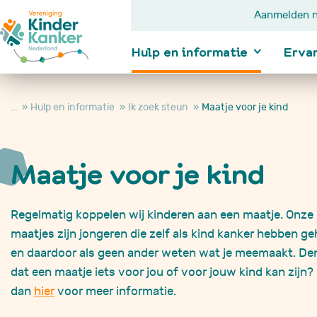
Aanmelden n
Hulp en informatie
Erva
...
Hulp en informatie
Ik zoek steun
Maatje voor je kind
Ik wil informatie
Maatje voor je kind
Kanker bij kindere
Diagnose
In behandeling
Regelmatig koppelen wij kinderen aan een maatje. Onze
Na behandeling
Je kind wordt nie
maatjes zijn jongeren die zelf als kind kanker hebben g
beter
en daardoor als geen ander weten wat je meemaakt. Den
Je kind is overle
Hulp en
dat een maatje iets voor jou of voor jouw kind kan zijn? 
informatie
dan
hier
voor meer informatie.