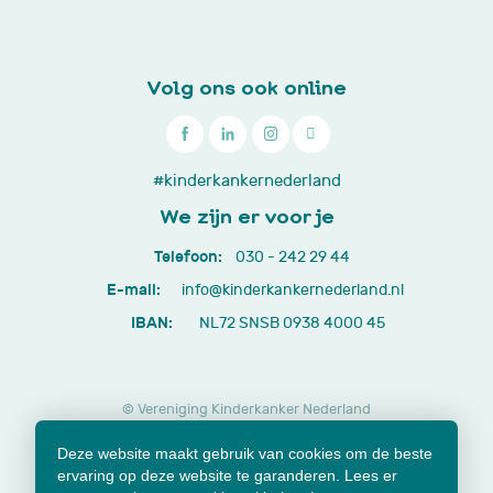
Volg ons ook online

030
#kinderkankernederland
-
We zijn er voor je
242
Telefoon:
030 - 242 29 44
29
E-mail:
info@kinderkankernederland.nl
44
IBAN:
NL72 SNSB 0938 4000 45
© Vereniging Kinderkanker Nederland
Privacy beleid
Cookies
Disclaimer
Deze website maakt gebruik van cookies om de beste
Lidmaatschap opzeggen
Jaarverslagen en documenten
ervaring op deze website te garanderen. Lees er
Klachtenformulier