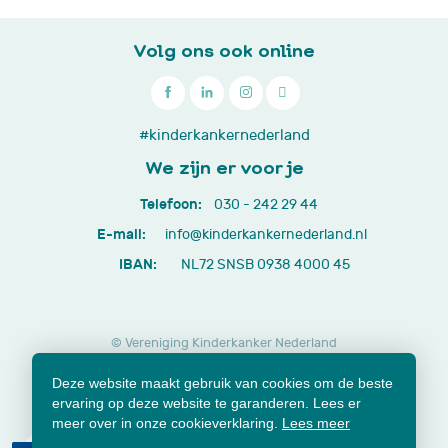
Volg ons ook online

030
#kinderkankernederland
-
We zijn er voor je
242
Telefoon:
030 - 242 29 44
29
E-mail:
info@kinderkankernederland.nl
44
IBAN:
NL72 SNSB 0938 4000 45
© Vereniging Kinderkanker Nederland
Privacy beleid
Cookies
Disclaimer
Deze website maakt gebruik van cookies om de beste
Lidmaatschap opzeggen
Jaarverslagen en documenten
ervaring op deze website te garanderen. Lees er
Klachtenformulier
meer over in onze cookieverklaring.
Lees meer