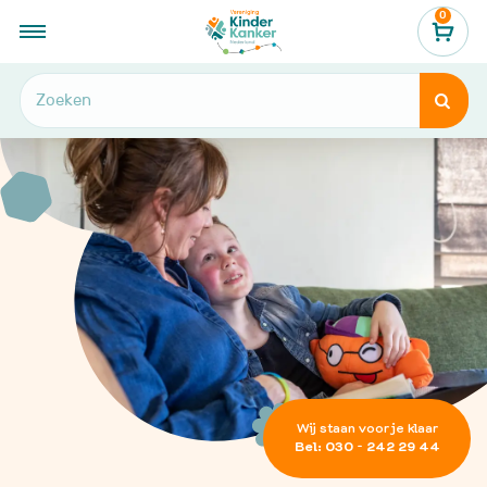
0
...
Hulp en informatie


Wij staan voor je klaar
Bel: 030 - 242 29 44