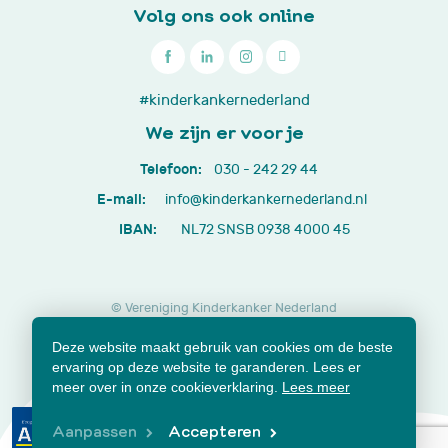
Volg ons ook online

030
#kinderkankernederland
-
We zijn er voor je
242
Telefoon:
030 - 242 29 44
29
E-mail:
info@kinderkankernederland.nl
44
IBAN:
NL72 SNSB 0938 4000 45
© Vereniging Kinderkanker Nederland
Privacy beleid
Cookies
Disclaimer
Deze website maakt gebruik van cookies om de beste
Lidmaatschap opzeggen
Jaarverslagen en documenten
ervaring op deze website te garanderen. Lees er
Klachtenformulier
meer over in onze cookieverklaring.
Lees meer
Aanpassen
Accepteren
Samen voor beter.