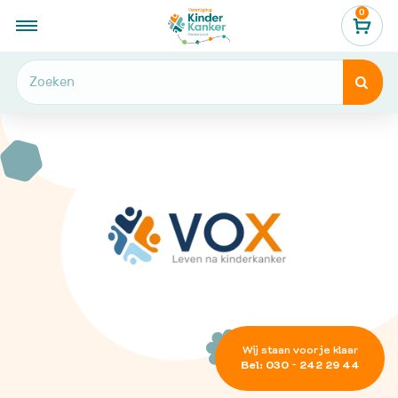
0
...
Hulp en informatie
Leven na kinderkanker


Wij staan voor je klaar
Bel: 030 - 242 29 44