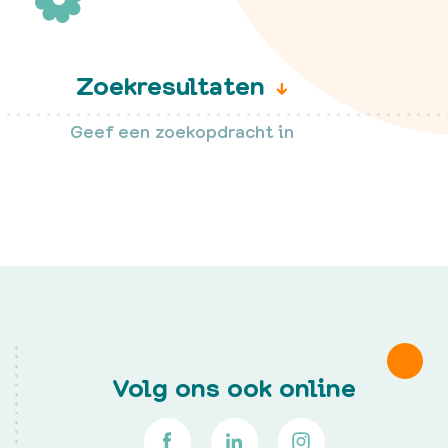
Late gevolgen
Vruchtbaarheid
Complementaire zorg
Zoekresultaten
nemie?
Geef een zoekopdracht in
 FA
lingen
en
enten
Volg ons ook online