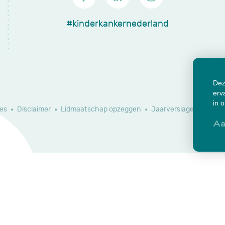
#kinderkankernederland
Dez
erv
in 
es
Disclaimer
Lidmaatschap opzeggen
Jaarverslagen en do
Aa