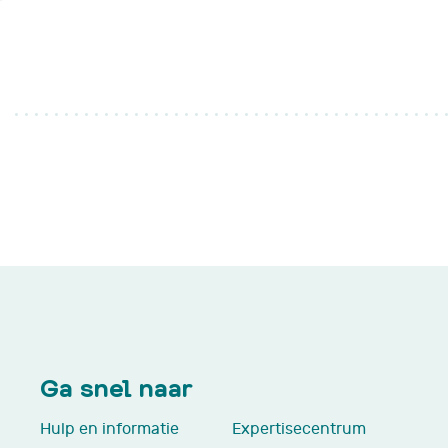
Wanneer je te maken krijgt met
kinderkanker, beland je van
het ene op het andere moment
in een andere wereld. Gelukkig
Fanconi anemie
Wat is Fanconi a
ben je niet alleen.
Afwijkingen
Diagnose
Lees verder
Zorg voor FA
Behandelingen bij
Nieuwe ontwikke
Levensfasen
Leven met FA
Zorgvoorziening
Nieuws & evenem
Richtlijnen &
documenten
Ga snel naar
Hulp en informatie
Expertisecentrum