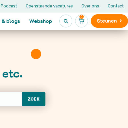
Podcast
Openstaande vacatures
Over ons
Contact
0
Steunen
 & blogs
Webshop

Kinderen en jongeren
Leven na
 etc.
kinderkanker

Ik heb kanker
Maatjesprogramma
Leven na kinderkank
De Kanjerketting
Late gevolgen
Broers en zussen
Niet Aangeboren
s
Hersenletsel
ZOEK
LATER-zorg en LATE
e
onderzoek
Nieuws, blogs en
ervaringen
VOX activiteiten