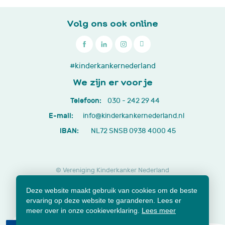
Volg ons ook online

030
#kinderkankernederland
-
We zijn er voor je
242
Telefoon:
030 - 242 29 44
29
E-mail:
info@kinderkankernederland.nl
44
IBAN:
NL72 SNSB 0938 4000 45
© Vereniging Kinderkanker Nederland
Privacy beleid
Cookies
Disclaimer
Deze website maakt gebruik van cookies om de beste
Lidmaatschap opzeggen
Jaarverslagen en documenten
ervaring op deze website te garanderen. Lees er
Klachtenformulier
meer over in onze cookieverklaring.
Lees meer