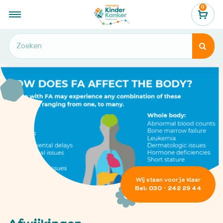
0
...
Hulp en informatie
Fanconi anemie
Afwijkingen


Wij staan voor je klaar
Bel: 030 - 242 29 44
Afwijkingen