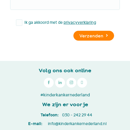
Ik ga akkoord met de
privacyverklaring
Verzenden
Volg ons ook online

030
#kinderkankernederland
-
We zijn er voor je
242
Telefoon:
030 - 242 29 44
29
E-mail:
info@kinderkankernederland.nl
44