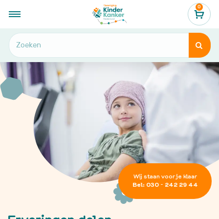
0
...
Hulp en informatie
Ik zoek steun
Ervaringen delen


Wij staan voor je klaar
Bel: 030 - 242 29 44
Ervaringen delen