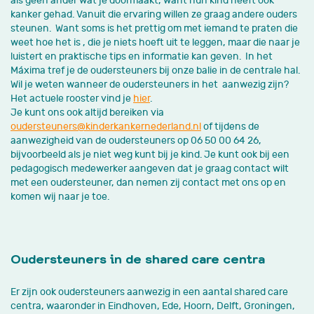
als geen ander wat je doormaakt, want hun kind heeft ook
kanker gehad. Vanuit die ervaring willen ze graag andere ouders
steunen. Want soms is het prettig om met iemand te praten die
weet hoe het is , die je niets hoeft uit te leggen, maar die naar je
luistert en praktische tips en informatie kan geven. In het
Máxima tref je de oudersteuners bij onze balie in de centrale hal.
Wil je weten wanneer de oudersteuners in het aanwezig zijn?
Het actuele rooster vind je
hier
.
Je kunt ons ook altijd bereiken via
oudersteuners@kinderkankernederland.nl
of tijdens de
aanwezigheid van de oudersteuners op 06 50 00 64 26,
bijvoorbeeld als je niet weg kunt bij je kind. Je kunt ook bij een
pedagogisch medewerker aangeven dat je graag contact wilt
met een oudersteuner, dan nemen zij contact met ons op en
komen wij naar je toe.
Oudersteuners in de shared care centra
Er zijn ook oudersteuners aanwezig in een aantal shared care
centra, waaronder in Eindhoven, Ede, Hoorn, Delft, Groningen,