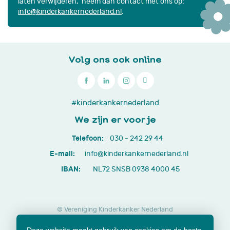
laten verwijderen, neem dan contact met ons op:
info@kinderkankernederland.nl
.
Volg ons ook online

030
#kinderkankernederland
-
We zijn er voor je
242
Telefoon:
030 - 242 29 44
29
E-mail:
info@kinderkankernederland.nl
44
IBAN:
NL72 SNSB 0938 4000 45
© Vereniging Kinderkanker Nederland
Privacy beleid
Cookies
Disclaimer
Deze website maakt gebruik van cookies om de beste
Lidmaatschap opzeggen
Jaarverslagen en documenten