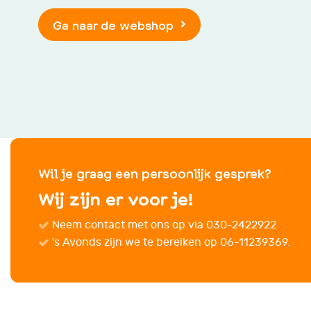
Ga naar de webshop
Wil je graag een persoonlijk gesprek?
Wij zijn er voor je!
Neem contact met ons op via
030-2422922
's Avonds zijn we te bereiken op 06-11239369.