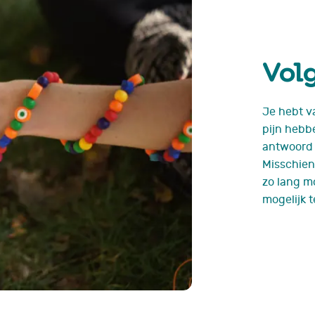
Volg
Je hebt v
pijn hebbe
antwoord o
Misschien
zo lang m
mogelijk 