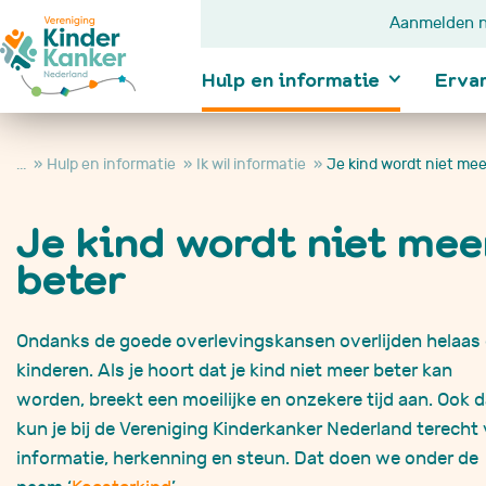
Aanmelden n
Hulp en informatie
Erva
...
Hulp en informatie
Ik wil informatie
Je kind wordt niet mee
Je kind wordt niet mee
Ik wil informatie
beter
Kanker bij kindere
Diagnose
In behandeling
Na behandeling
Ondanks de goede overlevingskansen overlijden helaas
Je kind wordt nie
kinderen. Als je hoort dat je kind niet meer beter kan
beter
worden, breekt een moeilijke en onzekere tijd aan. Ook 
Je kind is overle
Hulp en
kun je bij de Vereniging Kinderkanker Nederland terecht
informatie
informatie, herkenning en steun. Dat doen we onder de