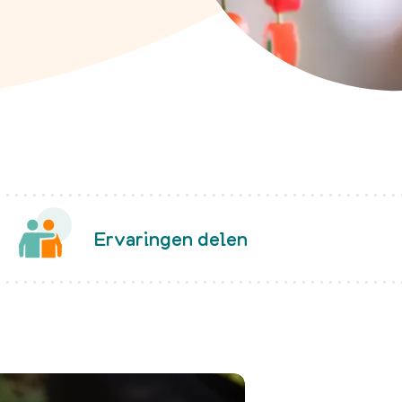
Late gevolgen
Vruchtbaarheid
Complementaire zorg
nemie?
 FA
lingen
Ervaringen delen
en
enten