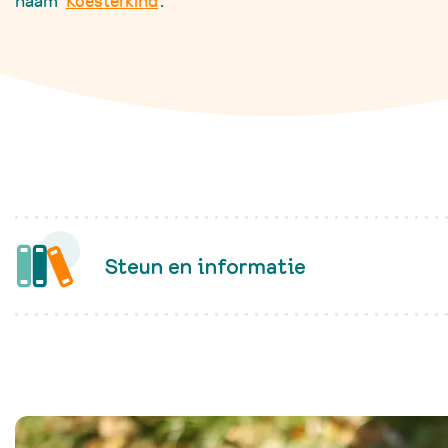
naam ‘
Koesterkind
’.
Wanneer je te maken krijgt met
kinderkanker, beland je van
het ene op het andere moment
in een andere wereld. Gelukkig
Fanconi anemie
Wat is Fanconi a
ben je niet alleen.
Afwijkingen
Diagnose
Lees verder
Zorg voor FA
Behandelingen bij
Nieuwe ontwikke
Levensfasen
Steun en informatie
Leven met FA
Zorgvoorziening
Nieuws & evenem
Richtlijnen &
documenten