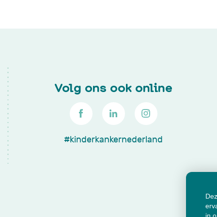
Volg ons ook online
#kinderkankernederland
Dez
erv
in 