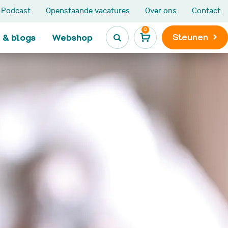
Podcast
Openstaande vacatures
Over ons
Contact
0
Steunen
 & blogs
Webshop

Kinderen en jongeren
Leven na
kinderkanker

Ik heb kanker
Maatjesprogramma
Leven na kinderkank
De Kanjerketting
Late gevolgen
Broers en zussen
Niet Aangeboren
s
Hersenletsel
LATER-zorg en LATE
e
onderzoek
Nieuws, blogs en
ervaringen
VOX activiteiten