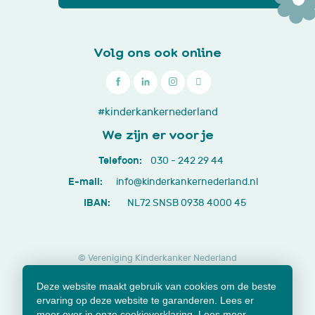
Volg ons ook online

030
#kinderkankernederland
-
We zijn er voor je
242
Telefoon:
030 - 242 29 44
29
E-mail:
info@kinderkankernederland.nl
44
IBAN:
NL72 SNSB 0938 4000 45
© Vereniging Kinderkanker Nederland
Privacy beleid
Cookies
Disclaimer
Deze website maakt gebruik van cookies om de beste
Lidmaatschap opzeggen
Jaarverslagen en documenten
ervaring op deze website te garanderen. Lees er
Klachtenformulier
meer over in onze cookieverklaring.
Lees meer