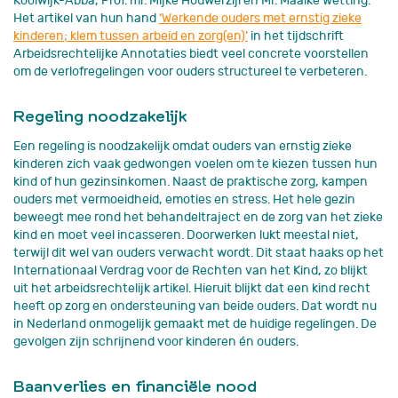
Koolwijk-Abba, Prof. mr. Mijke Houwerzijl en Mr. Maaike Wetting.
Het artikel van hun hand
‘Werkende ouders met ernstig zieke
kinderen; klem tussen arbeid en zorg(en)’
in het tijdschrift
Arbeidsrechtelijke Annotaties biedt veel concrete voorstellen
om de verlofregelingen voor ouders structureel te verbeteren.
Regeling noodzakelijk
Een regeling is noodzakelijk omdat ouders van ernstig zieke
kinderen zich vaak gedwongen voelen om te kiezen tussen hun
kind of hun gezinsinkomen. Naast de praktische zorg, kampen
ouders met vermoeidheid, emoties en stress. Het hele gezin
beweegt mee rond het behandeltraject en de zorg van het zieke
kind en moet veel incasseren. Doorwerken lukt meestal niet,
terwijl dit wel van ouders verwacht wordt. Dit staat haaks op het
Internationaal Verdrag voor de Rechten van het Kind, zo blijkt
uit het arbeidsrechtelijk artikel. Hieruit blijkt dat een kind recht
heeft op zorg en ondersteuning van beide ouders. Dat wordt nu
in Nederland onmogelijk gemaakt met de huidige regelingen. De
gevolgen zijn schrijnend voor kinderen én ouders.
Baanverlies en financiële nood