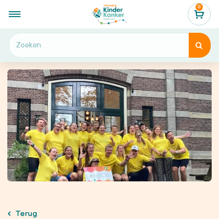
0
...
Agendaoverzicht
Ketting van Ballonnen 2027


Terug