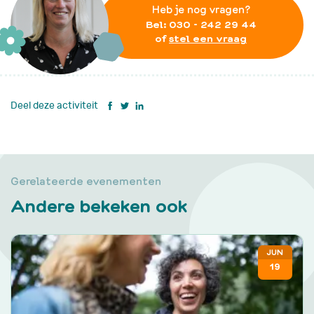
Heb je nog vragen?
Bel:
030 - 242 29 44
of
stel een vraag
Deel deze activiteit
Gerelateerde evenementen
Andere bekeken ook
JUN
19