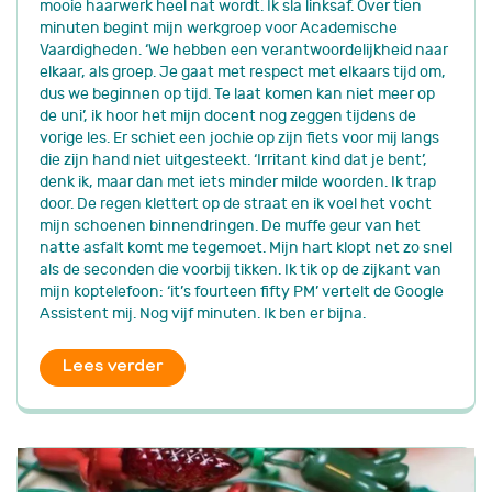
mooie haarwerk heel nat wordt. Ik sla linksaf. Over tien
minuten begint mijn werkgroep voor Academische
Vaardigheden. ‘We hebben een verantwoordelijkheid naar
elkaar, als groep. Je gaat met respect met elkaars tijd om,
dus we beginnen op tijd. Te laat komen kan niet meer op
de uni’, ik hoor het mijn docent nog zeggen tijdens de
vorige les. Er schiet een jochie op zijn fiets voor mij langs
die zijn hand niet uitgesteekt. ‘Irritant kind dat je bent’,
denk ik, maar dan met iets minder milde woorden. Ik trap
door. De regen klettert op de straat en ik voel het vocht
mijn schoenen binnendringen. De muffe geur van het
natte asfalt komt me tegemoet. Mijn hart klopt net zo snel
als de seconden die voorbij tikken. Ik tik op de zijkant van
mijn koptelefoon: ‘it’s fourteen fifty PM’ vertelt de Google
Assistent mij. Nog vijf minuten. Ik ben er bijna.
Lees verder