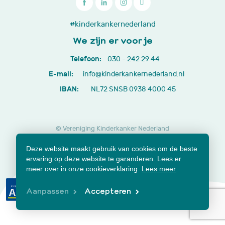

030
#kinderkankernederland
-
We zijn er voor je
242
Telefoon:
030 - 242 29 44
29
E-mail:
info@kinderkankernederland.nl
44
IBAN:
NL72 SNSB 0938 4000 45
© Vereniging Kinderkanker Nederland
Privacy beleid
Cookies
Disclaimer
Deze website maakt gebruik van cookies om de beste
Lidmaatschap opzeggen
Jaarverslagen en documenten
ervaring op deze website te garanderen. Lees er
Klachtenformulier
meer over in onze cookieverklaring.
Lees meer
Aanpassen
Accepteren
Samen voor beter.