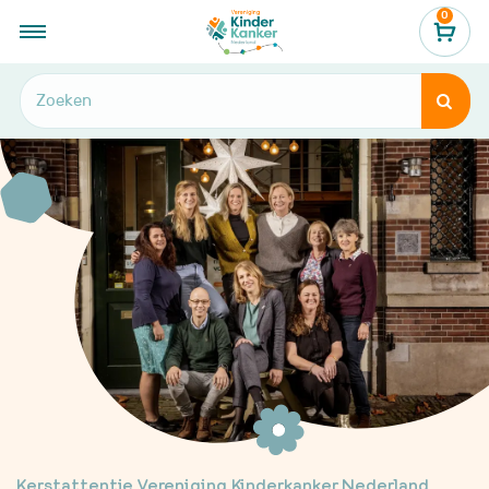
0
...
Hoe beleef jij de feestdagen?


Kerstattentie Vereniging Kinderkanker Nederland