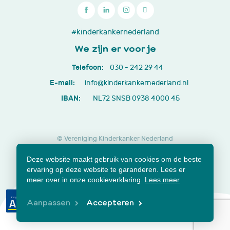

030
#kinderkankernederland
-
We zijn er voor je
242
Telefoon:
030 - 242 29 44
29
E-mail:
info@kinderkankernederland.nl
44
IBAN:
NL72 SNSB 0938 4000 45
© Vereniging Kinderkanker Nederland
Privacy beleid
Cookies
Disclaimer
Deze website maakt gebruik van cookies om de beste
Lidmaatschap opzeggen
Jaarverslagen en documenten
ervaring op deze website te garanderen. Lees er
Klachtenformulier
meer over in onze cookieverklaring.
Lees meer
Aanpassen
Accepteren
Samen voor beter.