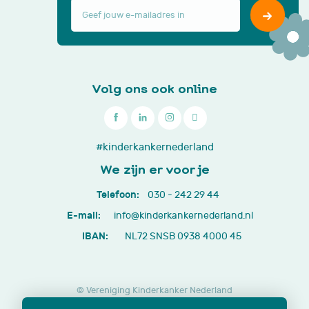
Volg ons ook online

030
#kinderkankernederland
-
We zijn er voor je
242
Telefoon:
030 - 242 29 44
29
E-mail:
info@kinderkankernederland.nl
44
IBAN:
NL72 SNSB 0938 4000 45
© Vereniging Kinderkanker Nederland
Privacy beleid
Cookies
Disclaimer