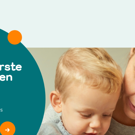
rste
 en
ws