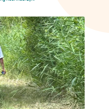
Late gevolgen
Vruchtbaarheid
Complementaire zorg
nemie?
 FA
lingen
en
enten