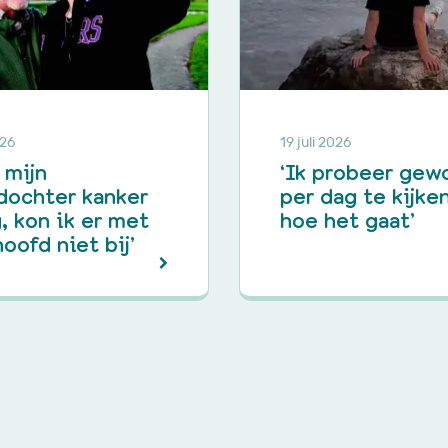
026
19 juli 2026
 mijn
‘Ik probeer gew
dochter kanker
per dag te kijke
, kon ik er met
hoe het gaat’
hoofd niet bij’