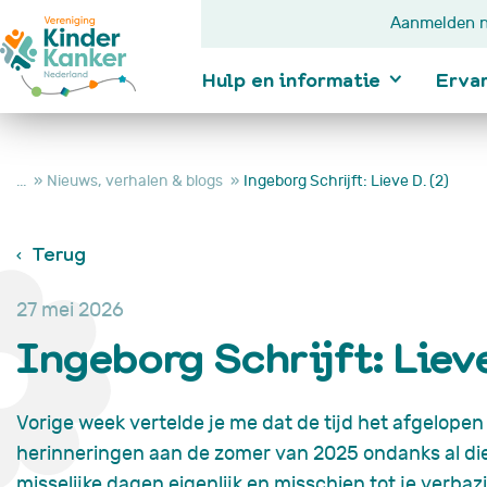
Aanmelden n
Hulp en informatie
Erva
...
Nieuws, verhalen & blogs
Ingeborg Schrijft: Lieve D. (2)
Ik wil informatie
Terug
Kanker bij kindere
Diagnose
In behandeling
27 mei 2026
Na behandeling
Ingeborg Schrijft: Lieve
Je kind wordt nie
beter
Je kind is overle
Hulp en
Vorige week vertelde je me dat de tijd het afgelopen
informatie
herinneringen aan de zomer van 2025 ondanks al di
misselijke dagen eigenlijk en misschien tot je verbazi