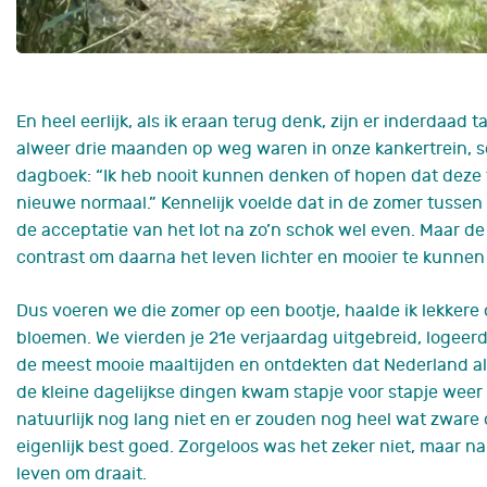
En heel eerlijk, als ik eraan terug denk, zijn er inderdaa
alweer drie maanden op weg waren in onze kankertrein, sc
dagboek: “Ik heb nooit kunnen denken of hopen dat deze t
nieuwe normaal.”
Kennelijk voelde dat in de zomer tussen
de acceptatie van het lot na zo’n schok wel even. Maar de
contrast om daarna
het leven
l
ichter
en mooier te kunnen 
Dus voe
ren we
die zomer
op een bootje, haal
de
ik lekkere
bloemen.
We vierden je 21e verjaardag uitgebreid, logeer
de meest mooie maaltijden en ontdekten dat Nederland al
de kleine dagelijkse dingen k
wam stapje voor stapje
weer 
natuurlijk nog lang
niet en er zouden
nog heel wat
zware
eigenlijk best goed.
Z
orgeloos
was
het
zeker
niet, maar na
leven om draait
.