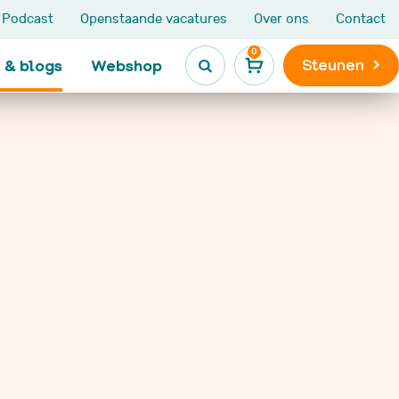
Podcast
Openstaande vacatures
Over ons
Contact
0
Steunen
 & blogs
Webshop

Kinderen en jongeren
Leven na
kinderkanker

Ik heb kanker
Maatjesprogramma
Leven na kinderkank
De Kanjerketting
Late gevolgen
Broers en zussen
Niet Aangeboren
s
Hersenletsel
LATER-zorg en LATE
e
onderzoek
Nieuws, blogs en
ervaringen
VOX activiteiten