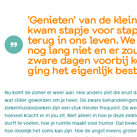
’
Genieten
’
van de klei
k
wam stapje voor sta
terug in ons leven.
We 
nog lang
niet en er z
zware dagen
voorbij 
ging
het eigenlijk bes
Nu komt de zomer er weer aan. Hoe anders ziet die eruit da
wat stiller geworden om je heen. De zware behandelingen z
ziekenhuisbezoeken zijn een stuk minder
frequent. D
e wer
hoeveel kracht er in jou zit. Niet alleen in hoe je deze ziek
durft te voelen, hoe je ruimte maakt voor humor. Dat bewo
hoe moeilijk het soms
kan zijn
. Hoe de angst ineens groter