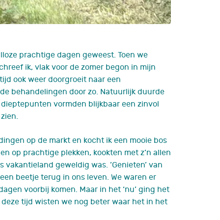
d talloze prachtige dagen geweest. Toen we
hreef ik, vlak voor de zomer begon in mijn
ijd ook weer doorgroeit naar een
 de behandelingen door zo. Natuurlijk duurde
dieptepunten
vormden blijkbaar een zinvol
zien.
 dingen op de markt en k
ocht
ik een mooie
bos
den op prachtige plekken, kookten met z’n allen
s vakantieland geweldig was. ’
Genieten
’
van
een beetje terug in ons leven.
We waren er
 dagen
voorbij komen.
Maar
in het ‘nu’ ging
het
 deze tijd w
isten we nog beter
waar het in het