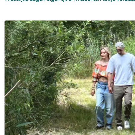
Wanneer je te maken krijgt met
kinderkanker, beland je van
het ene op het andere moment
in een andere wereld. Gelukkig
Fanconi anemie
Wat is Fanconi a
ben je niet alleen.
Afwijkingen
Diagnose
Lees verder
Zorg voor FA
Behandelingen bij
Nieuwe ontwikke
Levensfasen
Leven met FA
Zorgvoorziening
Nieuws & evenem
Richtlijnen &
documenten