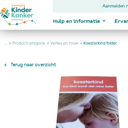
Aanmelden n
Hulp en informatie
Erva
...
Productcategorie
Verlies en rouw
Koesterkind folder
Ik wil informatie
Terug naar overzicht
Kanker bij kindere
Diagnose
In behandeling
Na behandeling
Je kind wordt nie
beter
Je kind is overle
Hulp en
informatie