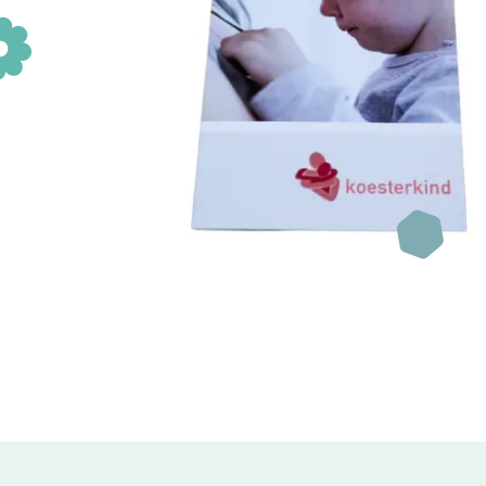
Wanneer je te maken krijgt met
kinderkanker, beland je van
het ene op het andere moment
in een andere wereld. Gelukkig
Fanconi anemie
Wat is Fanconi a
ben je niet alleen.
Afwijkingen
Diagnose
Lees verder
Zorg voor FA
Behandelingen bij
Nieuwe ontwikke
Levensfasen
Leven met FA
Zorgvoorziening
Nieuws & evenem
Richtlijnen &
documenten