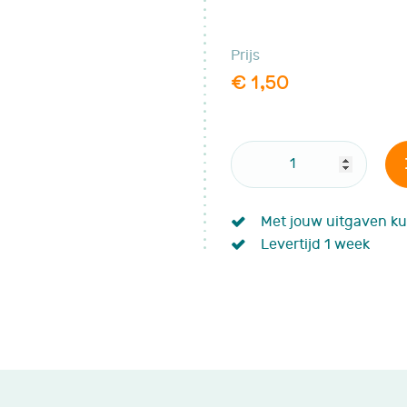
Late gevolgen
Vruchtbaarheid
Prijs
Complementaire zorg
€ 1,50
nemie?
 FA
lingen
Met jouw uitgaven ku
Levertijd 1 week
en
enten