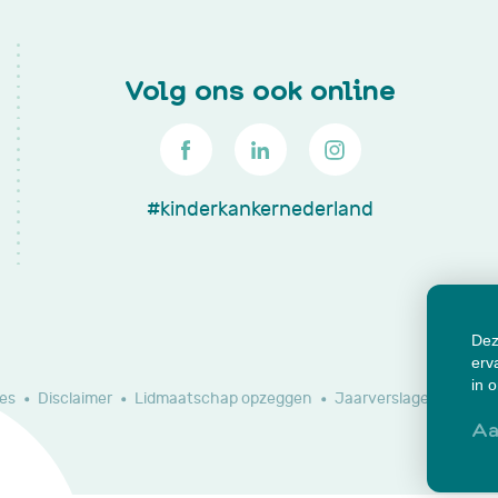
Volg ons ook online
#kinderkankernederland
Dez
erv
in 
es
Disclaimer
Lidmaatschap opzeggen
Jaarverslagen en do
Aa