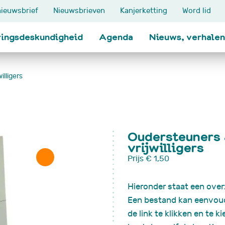
ieuwsbrief
Nieuwsbrieven
Kanjerketting
Word lid
ringsdeskundigheid
Agenda
Nieuws, verhalen
lligers
Thema's
Ik zoek steun
n
Klinisch onderzoek
Ervaringen delen
Impact op het gezin
Oudersteuners
Oudersteuners
Je zieke kind
Contactlijn
vrijwilligers
Relatie met familie en
Maatje voor je kind
Prijs
€ 1,50
t meer
vrienden
Koesterkindmaatje
School
Blogs
Hieronder staat een over
den
Werk en inkomen
Wandelcoach: na d
Erfelijke aanleg
bloemenkraal
Een bestand kan eenvou
Grootouders
de link te klikken en te k
Hersentumor/NAH