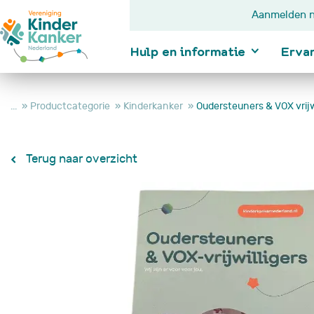
Aanmelden n
Hulp en informatie
Erva
...
Productcategorie
Kinderkanker
Oudersteuners & VOX vrijwi
Ik wil informatie
Terug naar overzicht
Kanker bij kindere
Diagnose
In behandeling
Na behandeling
Je kind wordt nie
beter
Je kind is overle
Hulp en
informatie