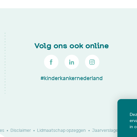
Volg ons ook online
#kinderkankernederland
Dez
erv
in 
es
Disclaimer
Lidmaatschap opzeggen
Jaarverslagen en do