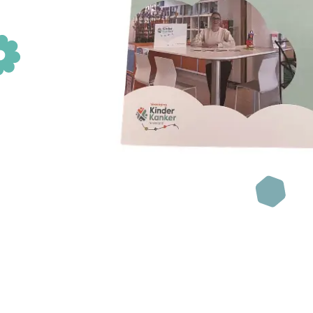
Wanneer je te maken krijgt met
kinderkanker, beland je van
het ene op het andere moment
in een andere wereld. Gelukkig
Fanconi anemie
Wat is Fanconi a
ben je niet alleen.
Afwijkingen
Diagnose
Lees verder
Zorg voor FA
Behandelingen bij
Nieuwe ontwikke
Levensfasen
Leven met FA
Zorgvoorziening
Nieuws & evenem
Richtlijnen &
documenten