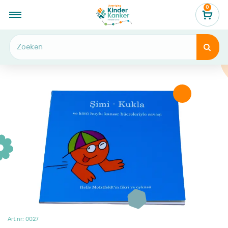
0
...
Productcategorie
Kinderen
Chemo-Kasper - Turks


Art.nr: 0027