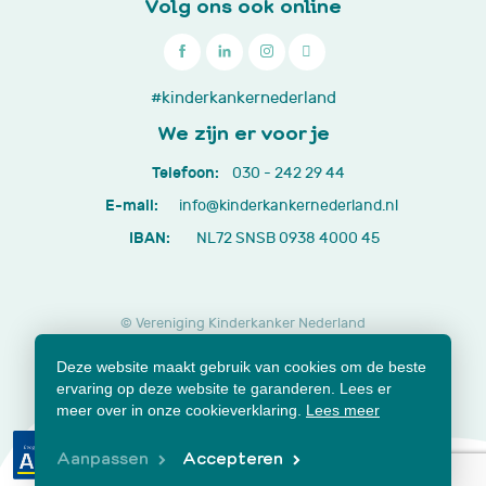
Volg ons ook online

030
#kinderkankernederland
-
We zijn er voor je
242
Telefoon:
030 - 242 29 44
29
E-mail:
info@kinderkankernederland.nl
44
IBAN:
NL72 SNSB 0938 4000 45
© Vereniging Kinderkanker Nederland
Privacy beleid
Cookies
Disclaimer
Deze website maakt gebruik van cookies om de beste
Lidmaatschap opzeggen
Jaarverslagen en documenten
ervaring op deze website te garanderen. Lees er
Klachtenformulier
meer over in onze cookieverklaring.
Lees meer
Aanpassen
Accepteren
Samen voor beter.