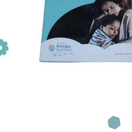
Wanneer je te maken krijgt met
kinderkanker, beland je van
het ene op het andere moment
in een andere wereld. Gelukkig
Fanconi anemie
Wat is Fanconi a
ben je niet alleen.
Afwijkingen
Diagnose
Lees verder
Zorg voor FA
Behandelingen bij
Nieuwe ontwikke
Levensfasen
Leven met FA
Zorgvoorziening
Nieuws & evenem
Richtlijnen &
documenten