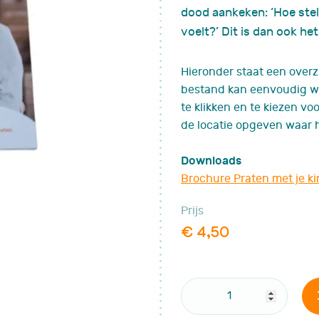
dood aankeken: ‘Hoe stel 
Late gevolgen
Vruchtbaarheid
voelt?’ Dit is dan ook h
Complementaire zorg
Hieronder staat een overz
nemie?
bestand kan eenvoudig w
te klikken en te kiezen voo
de locatie opgeven waar
 FA
Downloads
lingen
Brochure Praten met je ki
en
Prijs
enten
€ 4,50