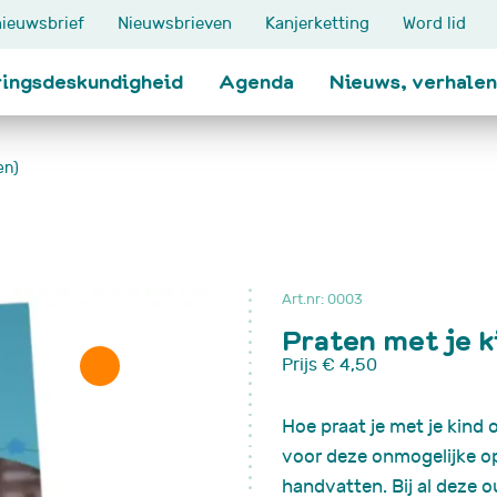
ieuwsbrief
Nieuwsbrieven
Kanjerketting
Word lid
ringsdeskundigheid
Agenda
Nieuws, verhalen
en)
Thema's
Ik zoek steun
n
Klinisch onderzoek
Ervaringen delen
Impact op het gezin
Oudersteuners
Art.nr: 0003
Je zieke kind
Contactlijn
Praten met je k
Relatie met familie en
Maatje voor je kind
t meer
vrienden
Koesterkindmaatje
Prijs
€ 4,50
School
Blogs
den
Werk en inkomen
Wandelcoach: na d
Hoe praat je met je kind
Erfelijke aanleg
bloemenkraal
voor deze onmogelijke o
Grootouders
handvatten. Bij al deze o
Hersentumor/NAH