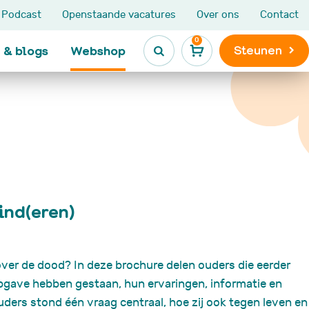
Podcast
Openstaande vacatures
Over ons
Contact
0
Steunen
 & blogs
Webshop

Kinderen en jongeren
Leven na
kinderkanker

Ik heb kanker
Maatjesprogramma
Leven na kinderkank
De Kanjerketting
Late gevolgen
ind(eren)
Broers en zussen
Niet Aangeboren
s
Hersenletsel
LATER-zorg en LATE
e
onderzoek
 over de dood? In deze brochure delen ouders die eerder
Nieuws, blogs en
pgave hebben gestaan, hun ervaringen, informatie en
ervaringen
uders stond één vraag centraal, hoe zij ook tegen leven en
VOX activiteiten