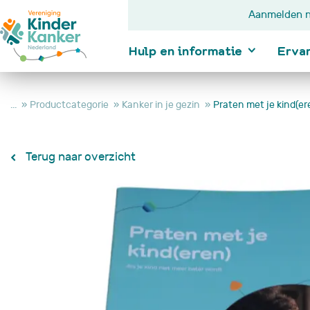
Aanmelden n
Hulp en informatie
Erva
...
Productcategorie
Kanker in je gezin
Praten met je kind(er
Ik wil informatie
Terug naar overzicht
Kanker bij kindere
Diagnose
In behandeling
Na behandeling
Je kind wordt nie
beter
Je kind is overle
Hulp en
informatie