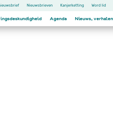
ieuwsbrief
Nieuwsbrieven
Kanjerketting
Word lid
ringsdeskundigheid
Agenda
Nieuws, verhalen
Thema's
Ik zoek steun
n
Klinisch onderzoek
Ervaringen delen
Impact op het gezin
Oudersteuners
Je zieke kind
Contactlijn
Relatie met familie en
Maatje voor je kind
t meer
vrienden
Koesterkindmaatje
School
Blogs
den
Werk en inkomen
Wandelcoach: na d
Erfelijke aanleg
bloemenkraal
Grootouders
Hersentumor/NAH