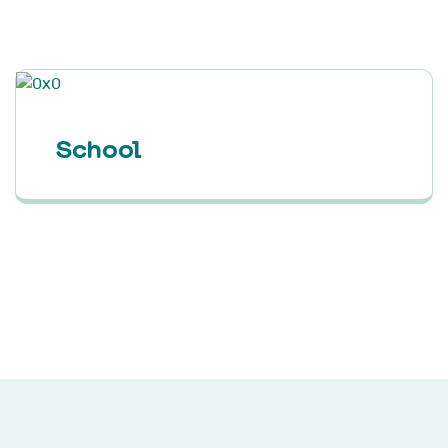
Podcast 'Ketting va
Verhalen'
School