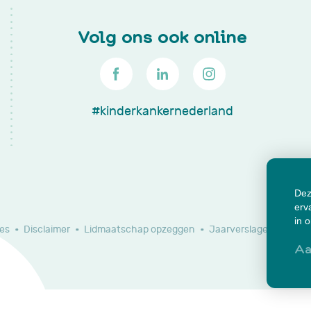
Volg ons ook online
#kinderkankernederland
Dez
erv
in 
es
Disclaimer
Lidmaatschap opzeggen
Jaarverslagen en do
Aa