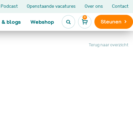
Podcast
Openstaande vacatures
Over ons
Contact
0
Steunen
 & blogs
Webshop

Terug naar overzicht
Kinderen en jongeren
Leven na
kinderkanker

Ik heb kanker
Maatjesprogramma
Leven na kinderkank
De Kanjerketting
Late gevolgen
Broers en zussen
Niet Aangeboren
s
Hersenletsel
LATER-zorg en LATE
e
onderzoek
Nieuws, blogs en
ervaringen
VOX activiteiten