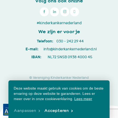
Volg ons ook online

030
#kinderkankernederland
-
We zijn er voor je
242
Telefoon:
030 - 242 29 44
29
E-mail:
info@kinderkankernederland.nl
44
IBAN:
NL72 SNSB 0938 4000 45
© Vereniging Kinderkanker Nederland
Privacy beleid
Cookies
Disclaimer
Deze website maakt gebruik van cookies om de beste
Lidmaatschap opzeggen
Jaarverslagen en documenten
ervaring op deze website te garanderen. Lees er
Klachtenformulier
meer over in onze cookieverklaring.
Lees meer
Aanpassen
Accepteren
Samen voor beter.