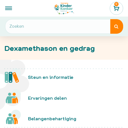
0
...
Dexamethason en gedrag

Dexamethason en gedrag

Steun en informatie
Ervaringen delen
Belangenbehartiging