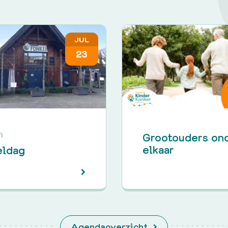
JUL
23
Grootouders on
n
elkaar
eldag
Agendaoverzicht