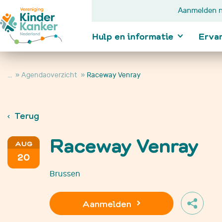
Aanmelden n
Hulp en informatie
Erva
...
Agendaoverzicht
Raceway Venray
Ik wil informatie
Terug
Kanker bij kindere
Diagnose
Raceway Venray
In behandeling
AUG
Na behandeling
20
Je kind wordt nie
beter
Brussen
Je kind is overle
Hulp en
informatie
Aanmelden