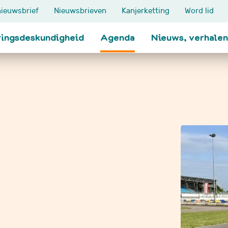
ieuwsbrief
Nieuwsbrieven
Kanjerketting
Word lid
ringsdeskundigheid
Agenda
Nieuws, verhalen
Thema's
Ik zoek steun
n
Klinisch onderzoek
Ervaringen delen
Impact op het gezin
Oudersteuners
Je zieke kind
Contactlijn
Relatie met familie en
Maatje voor je kind
t meer
vrienden
Koesterkindmaatje
School
Blogs
den
Werk en inkomen
Wandelcoach: na d
Erfelijke aanleg
bloemenkraal
Grootouders
Hersentumor/NAH