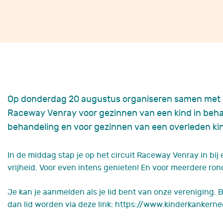
Wanneer je te maken krijgt met
kinderkanker, beland je van
het ene op het andere moment
in een andere wereld. Gelukkig
Fanconi anemie
Wat is Fanconi a
ben je niet alleen.
Afwijkingen
Diagnose
Lees verder
Zorg voor FA
Op donderdag 20 augustus organiseren samen met W
Behandelingen bij
Nieuwe ontwikke
Raceway Venray voor gezinnen van een kind in behan
Levensfasen
behandeling en voor gezinnen van een overleden ki
Leven met FA
Zorgvoorziening
In de middag stap je op het circuit Raceway Venray in bij
Nieuws & evenem
vrijheid. Voor even intens genieten! En voor meerdere ron
Richtlijnen &
documenten
Je kan je aanmelden als je lid bent van onze vereniging. 
dan lid worden via deze link: https://www.kinderkankerne