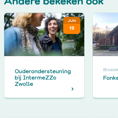
Andere bekeken ook
JUN
19
Ouderondersteuning
Brusse
bij IntermeZZo
Fonk
Zwolle