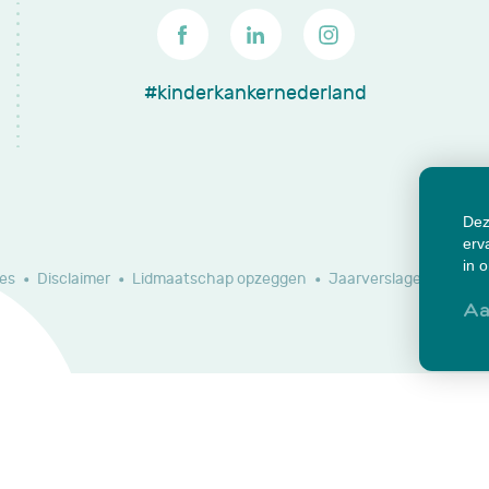
#kinderkankernederland
Dez
erv
in 
es
Disclaimer
Lidmaatschap opzeggen
Jaarverslagen en do
Aa