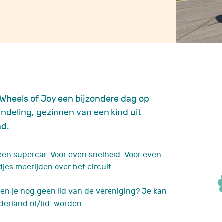
Late gevolgen
Vruchtbaarheid
Complementaire zorg
nemie?
heels of Joy een bijzondere dag op
 FA
lingen
deling, gezinnen van een kind uit
nd.
en
 een supercar. Voor even snelheid. Voor even
enten
djes meerijden over het circuit.
Ben je nog geen lid van de vereniging? Je kan
derland.nl/lid-worden.