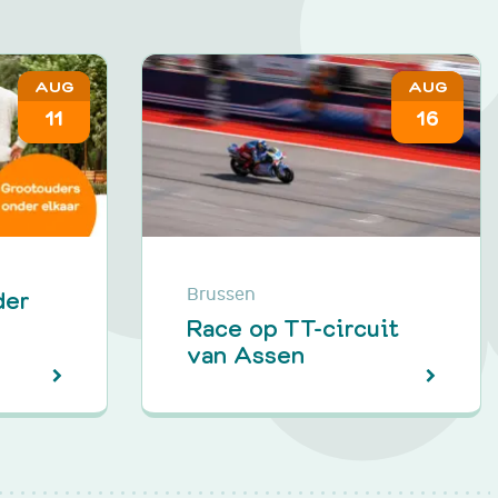
AUG
AUG
11
16
der
Brussen
Race op TT-circuit
van Assen