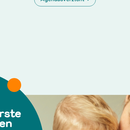
rste
 en