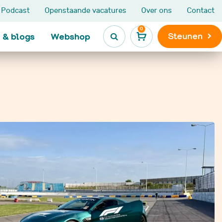
Podcast
Openstaande vacatures
Over ons
Contact
0
Steunen
 & blogs
Webshop

Kinderen en jongeren
Leven na
kinderkanker

Ik heb kanker
Maatjesprogramma
Leven na kinderkank
De Kanjerketting
Late gevolgen
Broers en zussen
Niet Aangeboren
s
Hersenletsel
LATER-zorg en LATE
e
onderzoek
Nieuws, blogs en
ervaringen
VOX activiteiten