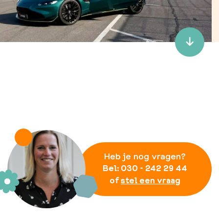
Podcast 'Ketting va
Verhalen'

Heb je nog vragen?
Bel:
030 - 242 29 44
of
stel een vraag