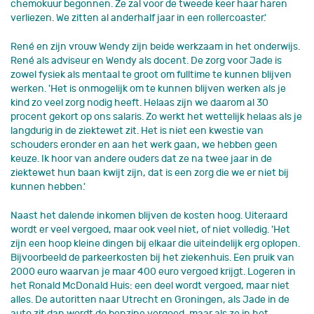
chemokuur begonnen. Ze zal voor de tweede keer haar haren
verliezen. We zitten al anderhalf jaar in een rollercoaster.'
René en zijn vrouw Wendy zijn beide werkzaam in het onderwijs.
René als adviseur en Wendy als docent. De zorg voor Jade is
zowel fysiek als mentaal te groot om fulltime te kunnen blijven
werken. 'Het is onmogelijk om te kunnen blijven werken als je
kind zo veel zorg nodig heeft. Helaas zijn we daarom al 30
procent gekort op ons salaris. Zo werkt het wettelijk helaas als je
langdurig in de ziektewet zit. Het is niet een kwestie van
schouders eronder en aan het werk gaan, we hebben geen
keuze. Ik hoor van andere ouders dat ze na twee jaar in de
ziektewet hun baan kwijt zijn, dat is een zorg die we er niet bij
kunnen hebben.'
Naast het dalende inkomen blijven de kosten hoog. Uiteraard
wordt er veel vergoed, maar ook veel niet, of niet volledig. 'Het
zijn een hoop kleine dingen bij elkaar die uiteindelijk erg oplopen.
Bijvoorbeeld de parkeerkosten bij het ziekenhuis. Een pruik van
2000 euro waarvan je maar 400 euro vergoed krijgt. Logeren in
het Ronald McDonald Huis: een deel wordt vergoed, maar niet
alles. De autoritten naar Utrecht en Groningen, als Jade in de
auto zit dan wordt de benzine vergoed, maar als ze in het