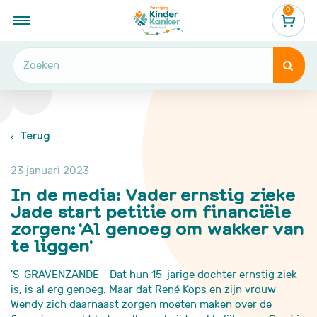
0
...
Nieuws, verhalen & blogs
In de media: Vader ernstig zieke Jade start petitie om financiële zorgen: 'Al genoeg om wakker van te liggen'


Terug
23 januari 2023
In de media: Vader ernstig zieke
Jade start petitie om financiële
zorgen: 'Al genoeg om wakker van
te liggen'
'S-GRAVENZANDE - Dat hun 15-jarige dochter ernstig ziek
is, is al erg genoeg. Maar dat René Kops en zijn vrouw
Wendy zich daarnaast zorgen moeten maken over de