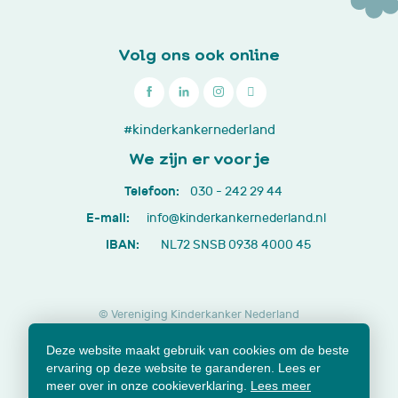
Volg ons ook online

030
#kinderkankernederland
-
We zijn er voor je
242
Telefoon:
030 - 242 29 44
29
E-mail:
info@kinderkankernederland.nl
44
IBAN:
NL72 SNSB 0938 4000 45
© Vereniging Kinderkanker Nederland
Privacy beleid
Cookies
Disclaimer
Deze website maakt gebruik van cookies om de beste
Lidmaatschap opzeggen
Jaarverslagen en documenten
ervaring op deze website te garanderen. Lees er
Klachtenformulier
meer over in onze cookieverklaring.
Lees meer