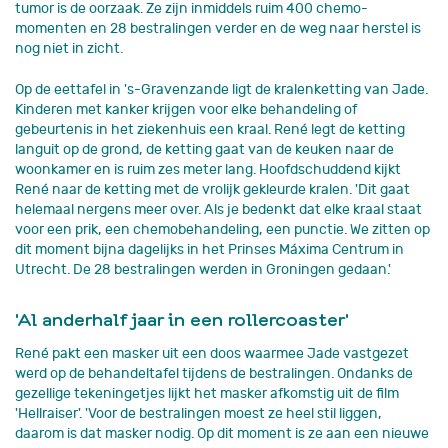
tumor is de oorzaak. Ze zijn inmiddels ruim 400 chemo-
momenten en 28 bestralingen verder en de weg naar herstel is
nog niet in zicht.
Op de eettafel in 's-Gravenzande ligt de kralenketting van Jade.
Kinderen met kanker krijgen voor elke behandeling of
gebeurtenis in het ziekenhuis een kraal. René legt de ketting
languit op de grond, de ketting gaat van de keuken naar de
woonkamer en is ruim zes meter lang. Hoofdschuddend kijkt
René naar de ketting met de vrolijk gekleurde kralen. 'Dit gaat
helemaal nergens meer over. Als je bedenkt dat elke kraal staat
voor een prik, een chemobehandeling, een punctie. We zitten op
dit moment bijna dagelijks in het Prinses Máxima Centrum in
Utrecht. De 28 bestralingen werden in Groningen gedaan.'
'Al anderhalf jaar in een rollercoaster'
René pakt een masker uit een doos waarmee Jade vastgezet
werd op de behandeltafel tijdens de bestralingen. Ondanks de
gezellige tekeningetjes lijkt het masker afkomstig uit de film
'Hellraiser'. 'Voor de bestralingen moest ze heel stil liggen,
daarom is dat masker nodig. Op dit moment is ze aan een nieuwe