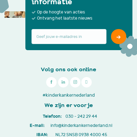
informatie
Op de hoogte van acties
Ontvang het laatste nieuws
Volg ons ook online

030
#kinderkankernederland
-
We zijn er voor je
242
Telefoon:
030 - 242 29 44
29
E-mail:
info@kinderkankernederland.nl
44
IBAN:
NL72 SNSB 0938 4000 45