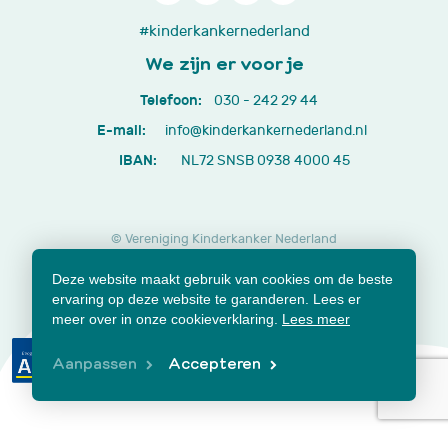
030
#kinderkankernederland
-
We zijn er voor je
242
Telefoon:
030 - 242 29 44
29
E-mail:
info@kinderkankernederland.nl
44
IBAN:
NL72 SNSB 0938 4000 45
© Vereniging Kinderkanker Nederland
Privacy beleid
Cookies
Disclaimer
Deze website maakt gebruik van cookies om de beste
Lidmaatschap opzeggen
Jaarverslagen en documenten
ervaring op deze website te garanderen. Lees er
Klachtenformulier
meer over in onze cookieverklaring.
Lees meer
Aanpassen
Accepteren
Samen voor beter.