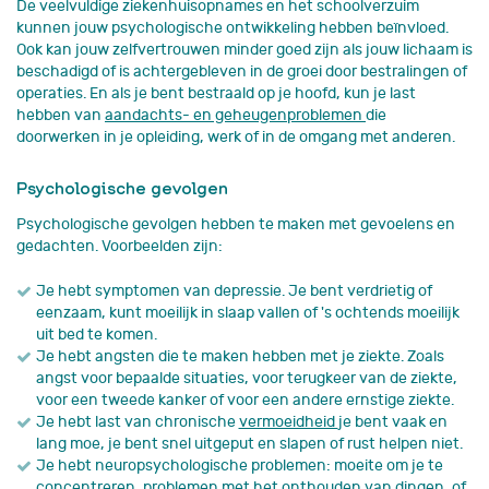
De veelvuldige ziekenhuisopnames en het schoolverzuim
kunnen jouw psychologische ontwikkeling hebben beïnvloed.
Ook kan jouw zelfvertrouwen minder goed zijn als jouw lichaam is
beschadigd of is achtergebleven in de groei door bestralingen of
operaties. En als je bent bestraald op je hoofd, kun je last
hebben van
aandachts- en geheugenproblemen
die
doorwerken in je opleiding, werk of in de omgang met anderen.
Psychologische gevolgen
Psychologische gevolgen hebben te maken met gevoelens en
gedachten. Voorbeelden zijn:
Je hebt symptomen van depressie. Je bent verdrietig of
eenzaam, kunt moeilijk in slaap vallen of 's ochtends moeilijk
uit bed te komen.
Je hebt angsten die te maken hebben met je ziekte. Zoals
angst voor bepaalde situaties, voor terugkeer van de ziekte,
voor een tweede kanker of voor een andere ernstige ziekte.
Je hebt last van chronische
vermoeidheid
je bent vaak en
lang moe, je bent snel uitgeput en slapen of rust helpen niet.
Je hebt neuropsychologische problemen: moeite om je te
concentreren, problemen met het onthouden van dingen, of