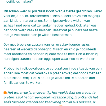
moeilijk los maken?
Misschien werd bij jou thuis nooit over je ziekte gesproken. Zeker
voor de jaren ’80 adviseerden artsen ouders om zo min mogelijk
aan kinderen te vertellen. Sommige survivors wisten van
zichzelf niet eens dat ze kanker hadden gehad. Ook later was
het onderwerp vaak te beladen. Besef dat je ouders het beste
met je voorhadden en je wilden beschermen.
Ook met broers en zussen kunnen er stilzwijgende ruzies
heersen of wederzijds onbegrip. Misschien krijg je nog steeds
meer aandacht en hebben zij daar moeite mee. Ook kunnen zij
hun eigen trauma hebben opgelopen waarmee ze worstelen.
Probeer je in elk geval eens te verplaatsen in de situatie van een
ander. Hoe moet dat voelen? En praat erover, desnoods met een
professional erbij. Het is het altijd waard om te proberen aan
familiebanden te werken.
Het waren de jaren zeventig. Het voelde fout om erover te
praten, alsof het om een geheim of taboe ging. Ik ontkende het
zelfs toen een vriendin een keer vroeg of mijn zus ziek was, ik