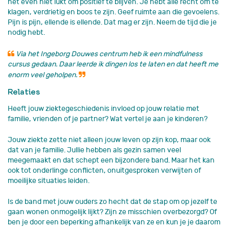
het even niet lukt om positief te blijven. Je hebt alle recht om te
klagen, verdrietig en boos te zijn. Geef ruimte aan die gevoelens.
Pijn is pijn, ellende is ellende. Dat mag er zijn. Neem de tijd die je
nodig hebt.
Via het Ingeborg Douwes centrum heb ik een mindfulness
cursus gedaan. Daar leerde ik dingen los te laten en dat heeft me
enorm veel geholpen.
Relaties
Heeft jouw ziektegeschiedenis invloed op jouw relatie met
familie, vrienden of je partner? Wat vertel je aan je kinderen?
Jouw ziekte zette niet alleen jouw leven op zijn kop, maar ook
dat van je familie. Jullie hebben als gezin samen veel
meegemaakt en dat schept een bijzondere band. Maar het kan
ook tot onderlinge conflicten, onuitgesproken verwijten of
moeilijke situaties leiden.
Is de band met jouw ouders zo hecht dat de stap om op jezelf te
gaan wonen onmogelijk lijkt? Zijn ze misschien overbezorgd? Of
ben je door een beperking afhankelijk van ze en kun je je daarom